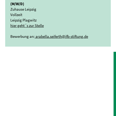
(M/W/D)
Zuhause Leipzig
Vollzeit
Leipzig Plagwitz
hier geht´s zur Stelle
Bewerbung an:
arabella.seiferth@ifb-stiftung.de